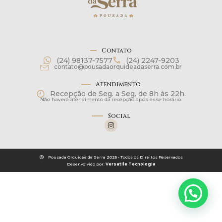
Contato
(24) 98137-7577
(24) 2247-9203
contato@pousadaorquideadaserra.com.br
Atendimento
Recepção de Seg. a Seg. de 8h às 22h.
Não haverá atendimento da recepção após esse horário.
Social
Pousada Orquídea da Serra 2025 - Todos os Direitos Reservados
Desenvolvido por:
Versatile Tecnologia