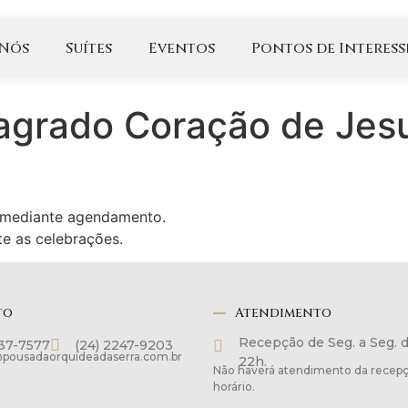
 Nós
Suítes
Eventos
Pontos de Interess
Sagrado Coração de Jes
s mediante agendamento.
te as celebrações.
to
Atendimento
Recepção de Seg. a Seg. 
137-7577
(24) 2247-9203
pousadaorquideadaserra.com.br
22h.
Não haverá atendimento da recepç
horário.