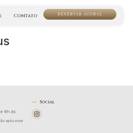
RESERVAR AGORA
e
Contato
us
Social
de 8h às
ão após esse