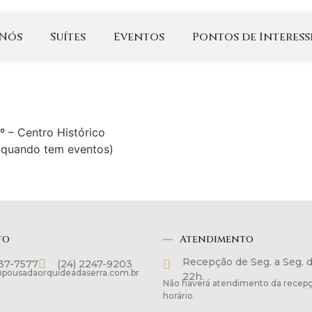
 Nós
Suítes
Eventos
Pontos de Interess
º – Centro Histórico
o quando tem eventos)
to
Atendimento
Recepção de Seg. a Seg. 
137-7577
(24) 2247-9203
pousadaorquideadaserra.com.br
22h.
Não haverá atendimento da recepç
horário.