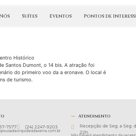
 Nós
Suítes
Eventos
Pontos de Interess
entro Histórico
e Santos Dumont, o 14 bis. A atração foi
ário do primeiro voo da a eronave. O local é
ns de turismo.
to
Atendimento
Recepção de Seg. a Seg. 
137-7577
(24) 2247-9203
pousadaorquideadaserra.com.br
22h.
Não haverá atendimento da recepç