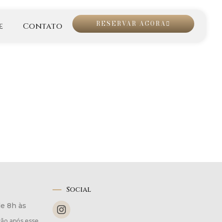
RESERVAR AGORA
e
Contato
Social
de 8h às
ão após esse